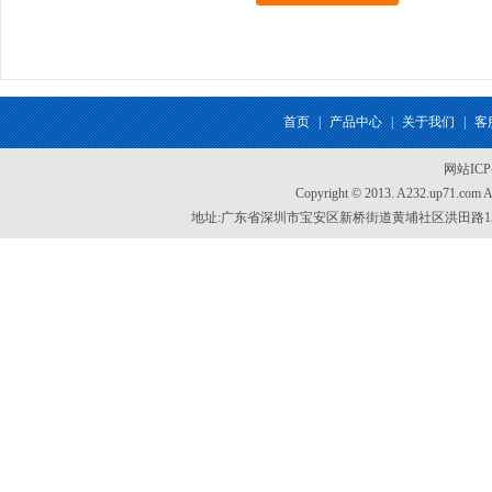
首页
|
产品中心
|
关于我们
|
客
网站IC
Copyright © 2013. A232.up71.com
地址:广东省深圳市宝安区新桥街道黄埔社区洪田路155号创新智慧