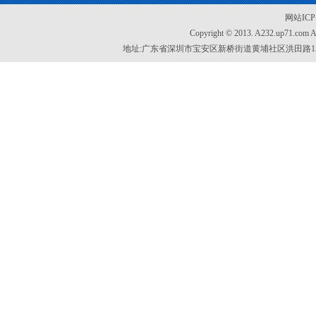
网站IC
Copyright © 2013. A232.up71.com
地址:广东省深圳市宝安区新桥街道黄埔社区洪田路155号创新智慧