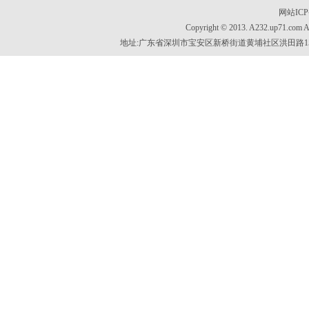
网站IC
Copyright © 2013. A232.up71.com
地址:广东省深圳市宝安区新桥街道黄埔社区洪田路155号创新智慧