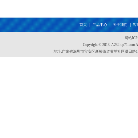
首页
|
产品中心
|
关于我们
|
客
网站IC
Copyright © 2013. A232.up71.com
地址:广东省深圳市宝安区新桥街道黄埔社区洪田路155号创新智慧