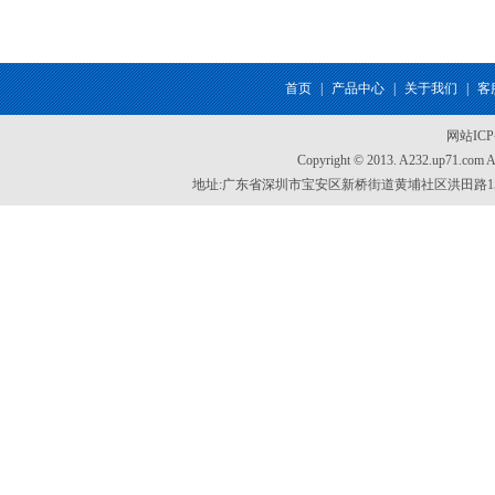
首页
|
产品中心
|
关于我们
|
客
网站IC
Copyright © 2013. A232.up71.com
地址:广东省深圳市宝安区新桥街道黄埔社区洪田路155号创新智慧