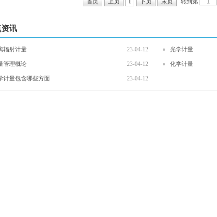
转到第
首页
上页
1
下页
末页
点资讯
离辐射计量
23-04-12
光学计量
量管理概论
23-04-12
化学计量
学计量包含哪些方面
23-04-12